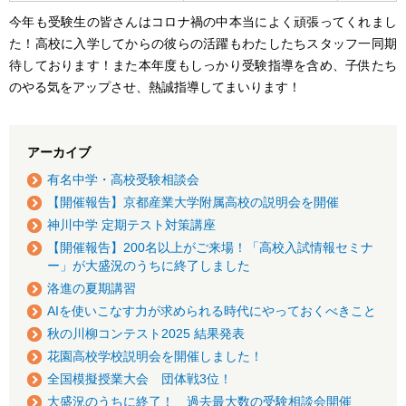
今年も受験生の皆さんはコロナ禍の中本当によく頑張ってくれまし
た！高校に入学してからの彼らの活躍もわたしたちスタッフ一同期
待しております！また本年度もしっかり受験指導を含め、子供たち
のやる気をアップさせ、熱誠指導してまいります！
アーカイブ
有名中学・高校受験相談会
【開催報告】京都産業大学附属高校の説明会を開催
神川中学 定期テスト対策講座
【開催報告】200名以上がご来場！「高校入試情報セミナ
ー」が大盛況のうちに終了しました
洛進の夏期講習
AIを使いこなす力が求められる時代にやっておくべきこと
秋の川柳コンテスト2025 結果発表
花園高校学校説明会を開催しました！
全国模擬授業大会 団体戦3位！
大盛況のうちに終了！ 過去最大数の受験相談会開催