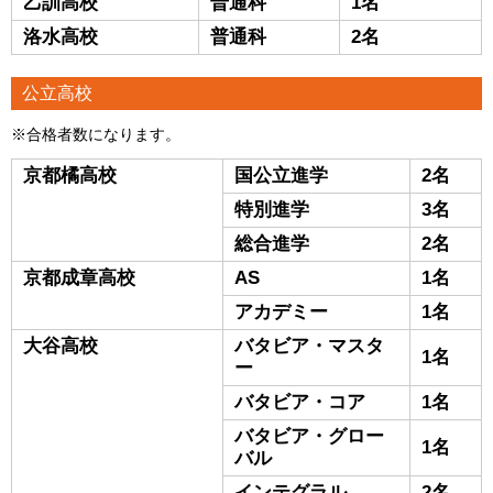
乙訓高校
普通科
1名
洛水高校
普通科
2名
公立高校
※合格者数になります。
京都橘高校
国公立進学
2名
特別進学
3名
総合進学
2名
京都成章高校
AS
1名
アカデミー
1名
大谷高校
バタビア・マスタ
1名
ー
バタビア・コア
1名
バタビア・グロー
1名
バル
インテグラル
2名