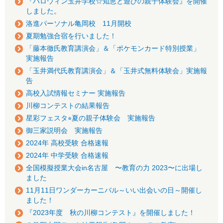
『ハロウィン玉井学校☆知恵と遊びの親子体験会』を開催
しました。
洛進パーソナル亀岡校 11月開校
夏期勉強合宿を行いました！
「藤本徹氏教育講演会」＆「ポケモンカード特別授業」
実施報告
「玉井満代氏教育講演会」＆「玉井式無料体験会」実施報
告
高校入試情報セミナー 実施報告
川柳コンテストの結果報告
星彩フェスタ⭐︎夏の親子体験会 実施報告
御三家説明会 実施報告
2024年 高校受験 合格速報
2024年 中学受験 合格速報
全国模擬授業大会in名古屋 〜教育の力 2023〜に出場し
ました
11月11日ワンダーカーニバル～いい出会いの日～開催し
ました！
『2023年度 秋の川柳コンテスト』を開催しました！