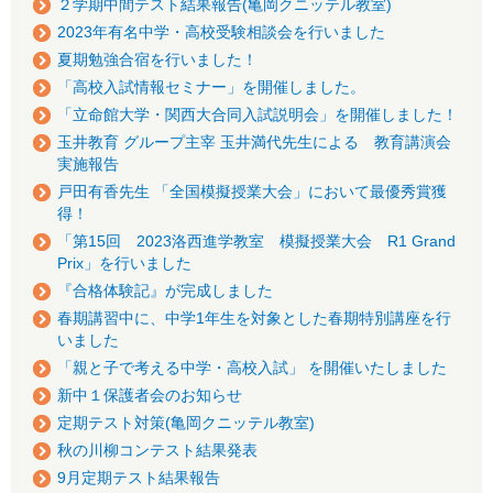
２学期中間テスト結果報告(亀岡クニッテル教室)
2023年有名中学・高校受験相談会を行いました
夏期勉強合宿を行いました！
「高校入試情報セミナー」を開催しました。
「立命館大学・関西大合同入試説明会」を開催しました！
玉井教育 グループ主宰 玉井満代先生による 教育講演会
実施報告
戸田有香先生 「全国模擬授業大会」において最優秀賞獲
得！
「第15回 2023洛西進学教室 模擬授業大会 R1 Grand
Prix」を行いました
『合格体験記』が完成しました
春期講習中に、中学1年生を対象とした春期特別講座を行
いました
「親と子で考える中学・高校入試」 を開催いたしました
新中１保護者会のお知らせ
定期テスト対策(亀岡クニッテル教室)
秋の川柳コンテスト結果発表
9月定期テスト結果報告