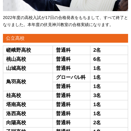
2022年度の高校入試が17日の合格発表をもちまして、すべて終了と
なりました。本年度の伏見神川教室の合格実績になります。
公立高校
嵯峨野高校
普通科
2名
桃山高校
普通科
6名
山城高校
普通科
1名
グローバル科
1名
鳥羽高校
普通科
1名
桂高校
普通科
3名
塔南高校
普通科
1名
洛西高校
普通科
1名
向陽高校
普通科
2名