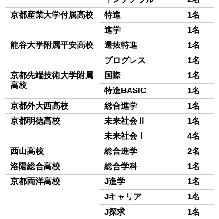
京都産業大学付属高校
特進
1名
進学
1名
龍谷大学附属平安高校
選抜特進
1名
プログレス
1名
京都先端技術大学附属
国際
1名
高校
特進BASIC
1名
京都外大西高校
総合進学
1名
京都明徳高校
未来社会Ⅱ
1名
未来社会Ⅰ
4名
西山高校
総合進学
2名
洛陽総合高校
総合学科
1名
京都両洋高校
J進学
1名
Jキャリア
1名
J探求
1名