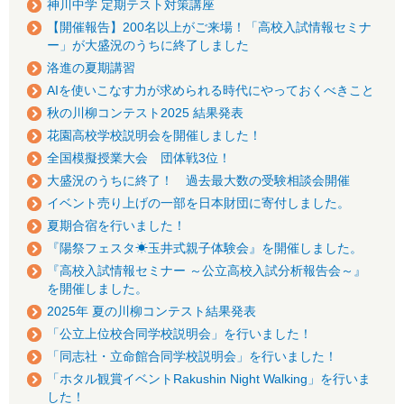
神川中学 定期テスト対策講座
【開催報告】200名以上がご来場！「高校入試情報セミナ
ー」が大盛況のうちに終了しました
洛進の夏期講習
AIを使いこなす力が求められる時代にやっておくべきこと
秋の川柳コンテスト2025 結果発表
花園高校学校説明会を開催しました！
全国模擬授業大会 団体戦3位！
大盛況のうちに終了！ 過去最大数の受験相談会開催
イベント売り上げの一部を日本財団に寄付しました。
夏期合宿を行いました！
『陽祭フェスタ☀玉井式親子体験会』を開催しました。
『高校入試情報セミナー ～公立高校入試分析報告会～』
を開催しました。
2025年 夏の川柳コンテスト結果発表
「公立上位校合同学校説明会」を行いました！
「同志社・立命館合同学校説明会」を行いました！
「ホタル観賞イベントRakushin Night Walking」を行いま
した！