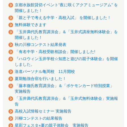
京都水族館貸切イベント“夜に咲くアクアミュージアム” を
開催しました！
「親と子で考える中学・高校入試」 を開催しました！
無料体験できます
「玉井満代氏教育講演会」＆「玉井式講座無料体験会」を
開催しました！
秋の川柳コンテスト結果発表
「有名中学・高校受験相談会」開催しました!
『ハロウィン玉井学校☆知恵と遊びの親子体験会』を開催
しました。
洛進パーソナル亀岡校 11月開校
夏期勉強合宿を行いました！
「藤本徹氏教育講演会」＆「ポケモンカード特別授業」
実施報告
「玉井満代氏教育講演会」＆「玉井式無料体験会」実施報
告
高校入試情報セミナー 実施報告
川柳コンテストの結果報告
星彩フェスタ⭐︎夏の親子体験会 実施報告