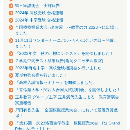
御三家説明会 実施報告
2024年 高校受験 合格速報
2024年 中学受験 合格速報
全国模擬授業大会in名古屋 〜教育の力 2023〜に出場し
ました
11月11日ワンダーカーニバル～いい出会いの日～開催し
ました！
『2023年度 秋の川柳コンテスト』を開催しました！
２学期中間テスト結果報告(亀岡クニッテル教室)
2023年有名中学・高校受験相談会を行いました
夏期勉強合宿を行いました！
「高校入試情報セミナー」を開催しました。
「立命館大学・関西大合同入試説明会」を開催しました！
玉井教育 グループ主宰 玉井満代先生による 教育講演会
実施報告
戸田有香先生 「全国模擬授業大会」において最優秀賞獲
得！
「第15回 2023洛西進学教室 模擬授業大会 R1 Grand
Prix」を行いました