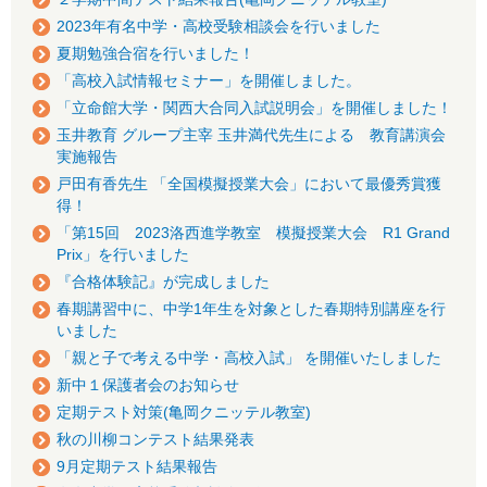
2023年有名中学・高校受験相談会を行いました
夏期勉強合宿を行いました！
「高校入試情報セミナー」を開催しました。
「立命館大学・関西大合同入試説明会」を開催しました！
玉井教育 グループ主宰 玉井満代先生による 教育講演会
実施報告
戸田有香先生 「全国模擬授業大会」において最優秀賞獲
得！
「第15回 2023洛西進学教室 模擬授業大会 R1 Grand
Prix」を行いました
『合格体験記』が完成しました
春期講習中に、中学1年生を対象とした春期特別講座を行
いました
「親と子で考える中学・高校入試」 を開催いたしました
新中１保護者会のお知らせ
定期テスト対策(亀岡クニッテル教室)
秋の川柳コンテスト結果発表
9月定期テスト結果報告