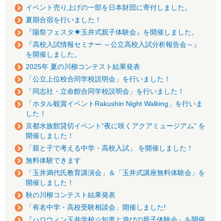
イベント売り上げの一部を日本財団に寄付しました。
夏期合宿を行いました！
『陽祭フェスタ☀玉井式親子体験会』を開催しました。
『高校入試情報セミナー ～公立高校入試分析報告会～』
を開催しました。
2025年 夏の川柳コンテスト結果発表
「公立上位校合同学校説明会」を行いました！
「同志社・立命館合同学校説明会」を行いました！
「ホタル観賞イベントRakushin Night Walking」を行いま
した！
京都水族館貸切イベント“夜に咲くアクアミュージアム” を
開催しました！
「親と子で考える中学・高校入試」 を開催しました！
無料体験できます
「玉井満代氏教育講演会」＆「玉井式講座無料体験会」を
開催しました！
秋の川柳コンテスト結果発表
「有名中学・高校受験相談会」開催しました!
『ハロウィン玉井学校☆知恵と遊びの親子体験会』を開催