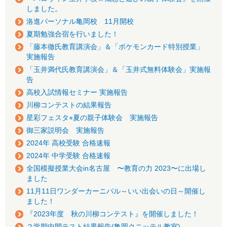
しました。
洛進パーソナル亀岡校 11月開校
夏期勉強合宿を行いました！
「藤本徹氏教育講演会」＆「ポケモンカード特別授業」
実施報告
「玉井満代氏教育講演会」＆「玉井式無料体験会」実施報
告
高校入試情報セミナー 実施報告
川柳コンテストの結果報告
星彩フェスタ⭐︎夏の親子体験会 実施報告
御三家説明会 実施報告
2024年 高校受験 合格速報
2024年 中学受験 合格速報
全国模擬授業大会in名古屋 〜教育の力 2023〜に出場し
ました
11月11日ワンダーカーニバル～いい出会いの日～開催し
ました！
『2023年度 秋の川柳コンテスト』を開催しました！
２学期中間テスト結果報告(亀岡クニッテル教室)