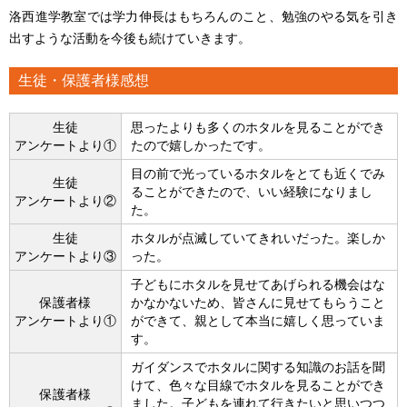
洛西進学教室では学力伸長はもちろんのこと、勉強のやる気を引き
出すような活動を今後も続けていきます。
生徒・保護者様感想
生徒
思ったよりも多くのホタルを見ることができ
アンケートより①
たので嬉しかったです。
目の前で光っているホタルをとても近くでみ
生徒
ることができたので、いい経験になりまし
アンケートより②
た。
生徒
ホタルが点滅していてきれいだった。楽しか
アンケートより③
った。
子どもにホタルを見せてあげられる機会はな
保護者様
かなかないため、皆さんに見せてもらうこと
アンケートより①
ができて、親として本当に嬉しく思っていま
す。
ガイダンスでホタルに関する知識のお話を聞
けて、色々な目線でホタルを見ることができ
保護者様
ました。子どもを連れて行きたいと思いつつ