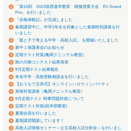
「第15回 2023洛西進学教室 模擬授業大会 R1 Grand
Prix」を行いました
『合格体験記』が完成しました
春期講習中に、中学1年生を対象とした春期特別講座を行
いました
「親と子で考える中学・高校入試」 を開催いたしました
新中１保護者会のお知らせ
定期テスト対策(亀岡クニッテル教室)
秋の川柳コンテスト結果発表
9月定期テスト結果報告
有名中学・高校受験相談会を行いました
【おうちで玉井式】オンラインハロウィンパーティ
英検対策講座（亀岡クニッテル教室）
9月定期テスト 時事問題対策について
定期テスト対策(桂本部教室)
夏期合宿を行いました
夏期講習開講しています！
高校入試情報セミナー～公立高校入試分析会～を行いまし