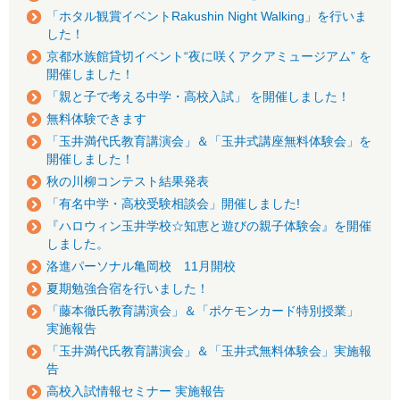
「ホタル観賞イベントRakushin Night Walking」を行いま
した！
京都水族館貸切イベント“夜に咲くアクアミュージアム” を
開催しました！
「親と子で考える中学・高校入試」 を開催しました！
無料体験できます
「玉井満代氏教育講演会」＆「玉井式講座無料体験会」を
開催しました！
秋の川柳コンテスト結果発表
「有名中学・高校受験相談会」開催しました!
『ハロウィン玉井学校☆知恵と遊びの親子体験会』を開催
しました。
洛進パーソナル亀岡校 11月開校
夏期勉強合宿を行いました！
「藤本徹氏教育講演会」＆「ポケモンカード特別授業」
実施報告
「玉井満代氏教育講演会」＆「玉井式無料体験会」実施報
告
高校入試情報セミナー 実施報告