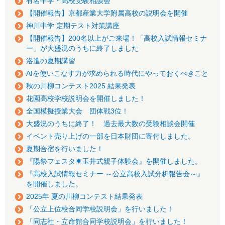
有名中学・高校受験相談会
【開催報告】京都産業大学附属高校の説明会を開催
神川中学 定期テスト対策講座
【開催報告】200名以上がご来場！「高校入試情報セミナ
ー」が大盛況のうちに終了しました
洛進の夏期講習
AIを使いこなす力が求められる時代にやっておくべきこと
秋の川柳コンテスト2025 結果発表
花園高校学校説明会を開催しました！
全国模擬授業大会 団体戦3位！
大盛況のうちに終了！ 過去最大数の受験相談会開催
イベント売り上げの一部を日本財団に寄付しました。
夏期合宿を行いました！
『陽祭フェスタ☀玉井式親子体験会』を開催しました。
『高校入試情報セミナー ～公立高校入試分析報告会～』
を開催しました。
2025年 夏の川柳コンテスト結果発表
「公立上位校合同学校説明会」を行いました！
「同志社・立命館合同学校説明会」を行いました！