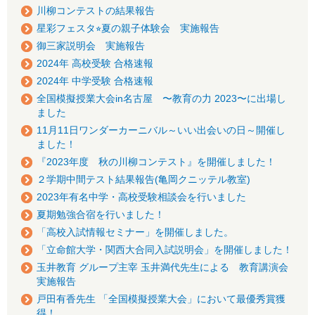
川柳コンテストの結果報告
星彩フェスタ⭐︎夏の親子体験会 実施報告
御三家説明会 実施報告
2024年 高校受験 合格速報
2024年 中学受験 合格速報
全国模擬授業大会in名古屋 〜教育の力 2023〜に出場し
ました
11月11日ワンダーカーニバル～いい出会いの日～開催し
ました！
『2023年度 秋の川柳コンテスト』を開催しました！
２学期中間テスト結果報告(亀岡クニッテル教室)
2023年有名中学・高校受験相談会を行いました
夏期勉強合宿を行いました！
「高校入試情報セミナー」を開催しました。
「立命館大学・関西大合同入試説明会」を開催しました！
玉井教育 グループ主宰 玉井満代先生による 教育講演会
実施報告
戸田有香先生 「全国模擬授業大会」において最優秀賞獲
得！