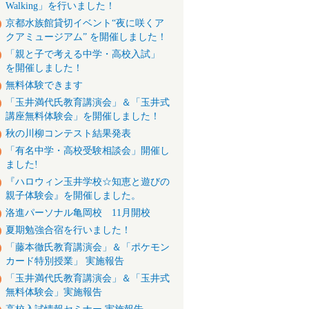
Walking」を行いました！
京都水族館貸切イベント“夜に咲くア
クアミュージアム” を開催しました！
「親と子で考える中学・高校入試」
を開催しました！
無料体験できます
「玉井満代氏教育講演会」＆「玉井式
講座無料体験会」を開催しました！
秋の川柳コンテスト結果発表
「有名中学・高校受験相談会」開催し
ました!
『ハロウィン玉井学校☆知恵と遊びの
親子体験会』を開催しました。
洛進パーソナル亀岡校 11月開校
夏期勉強合宿を行いました！
「藤本徹氏教育講演会」＆「ポケモン
カード特別授業」 実施報告
「玉井満代氏教育講演会」＆「玉井式
無料体験会」実施報告