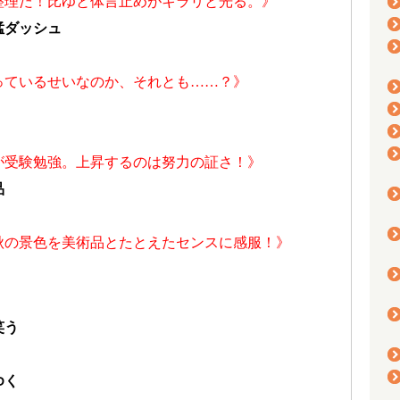
整理だ！比ゆと体言止めがキラリと光る。》
猛ダッシュ
っているせいなのか、それとも……？》
が受験勉強。上昇するのは努力の証さ！》
品
秋の景色を美術品とたとえたセンスに感服！》
笑う
ゆく