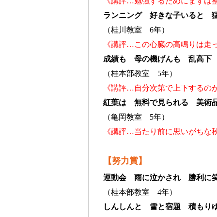
《講評…勉強するためにまずは
ランニング 好きな子いると 
（桂川教室 6年）
《講評…この心臓の高鳴りは走
成績も 母の機げんも 乱高下
（桂本部教室 5年）
《講評…自分次第で上下するの
紅葉は 無料で見られる 美術
（亀岡教室 5年）
《講評…当たり前に思いがちな
【努力賞】
運動会 雨に泣かされ 勝利に
（桂本部教室 4年）
しんしんと 雪と宿題 積もり