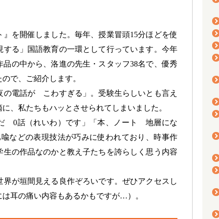
ト』を開催しました。毎年、授業冒頭15分ほどを使
現する」国語教育の一環として行っています。今年
0作品の中から、洛進の先生・スタッフ38名で、優秀
たので、ご紹介します。
夜の電話が こわすぎる」。受験生らしいとも言え
摘に、私たちもハッとさせられてしまいました。
だ 0話（れいわ）です」「本、ノート 地層にな
比喩などの表現技法が巧みに使われており、時事作
学生の作品なのかと教え子たちを誇らしく思う内容
世界が垣間見える良作ぞろいです。ぜひアクセスし
には耳の痛い内容もあるかもですが…）。