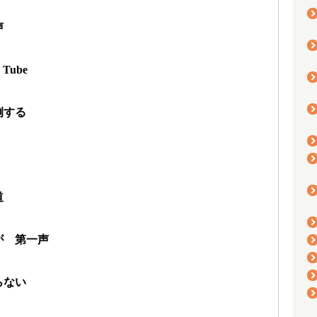
声
ube
例する
道
が 第一声
らない