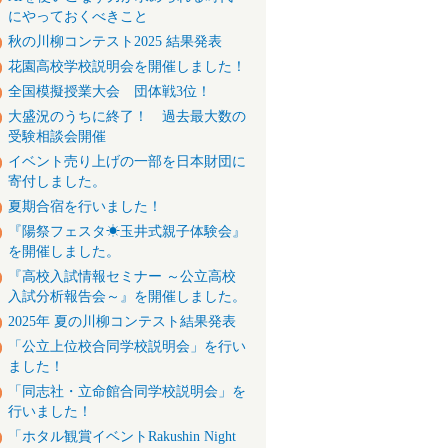
にやっておくべきこと
秋の川柳コンテスト2025 結果発表
花園高校学校説明会を開催しました！
全国模擬授業大会 団体戦3位！
大盛況のうちに終了！ 過去最大数の
受験相談会開催
イベント売り上げの一部を日本財団に
寄付しました。
夏期合宿を行いました！
『陽祭フェスタ☀玉井式親子体験会』
を開催しました。
『高校入試情報セミナー ～公立高校
入試分析報告会～』を開催しました。
2025年 夏の川柳コンテスト結果発表
「公立上位校合同学校説明会」を行い
ました！
「同志社・立命館合同学校説明会」を
行いました！
「ホタル観賞イベントRakushin Night