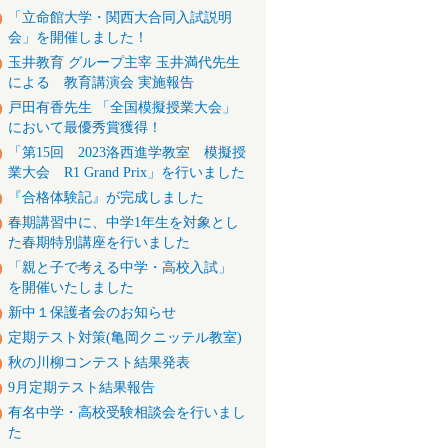
「立命館大学・関西大合同入試説明
会」を開催しました！
玉井教育 グループ主宰 玉井満代先生
による 教育講演会 実施報告
戸田有香先生 「全国模擬授業大会」
において最優秀賞獲得！
「第15回 2023洛西進学教室 模擬授
業大会 R1 Grand Prix」を行いました
『合格体験記』が完成しました
春期講習中に、中学1年生を対象とし
た春期特別講座を行いました
「親と子で考える中学・高校入試」
を開催いたしました
新中１保護者会のお知らせ
定期テスト対策(亀岡クニッテル教室)
秋の川柳コンテスト結果発表
9月定期テスト結果報告
有名中学・高校受験相談会を行いまし
た