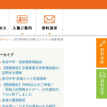
レポート
>
2019年秋の川柳コンテスト結果発表
無
料
ーカイブ
体
験
有名中学・高校受験相談会
【開催報告】京都産業大学附属高校の
説明会を開催
神川中学 定期テスト対策講座
資
【開催報告】200名以上がご来場！
料
請
「高校入試情報セミナー」が大盛況の
求
うちに終了しました
洛進の夏期講習
AIを使いこなす力が求められる時代