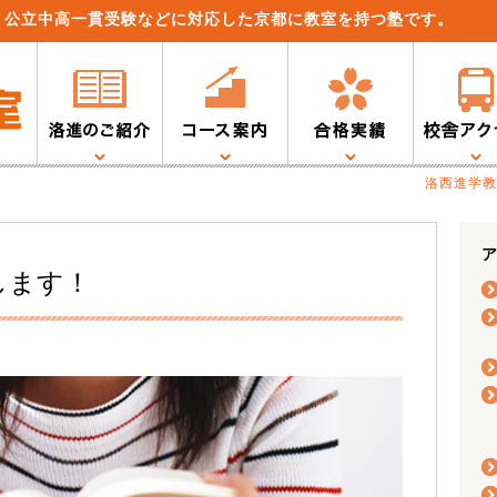
、公立中高一貫受験などに対応した京都に教室を持つ塾です。
洛西進学教
ア
します！