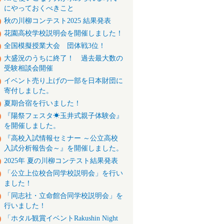
にやっておくべきこと
秋の川柳コンテスト2025 結果発表
花園高校学校説明会を開催しました！
全国模擬授業大会 団体戦3位！
大盛況のうちに終了！ 過去最大数の
受験相談会開催
イベント売り上げの一部を日本財団に
寄付しました。
夏期合宿を行いました！
『陽祭フェスタ☀玉井式親子体験会』
を開催しました。
『高校入試情報セミナー ～公立高校
入試分析報告会～』を開催しました。
2025年 夏の川柳コンテスト結果発表
「公立上位校合同学校説明会」を行い
ました！
「同志社・立命館合同学校説明会」を
行いました！
「ホタル観賞イベントRakushin Night