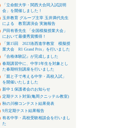
「立命館大学・関西大合同入試説明
会」を開催しました！
玉井教育 グループ主宰 玉井満代先生
による 教育講演会 実施報告
戸田有香先生 「全国模擬授業大会」
において最優秀賞獲得！
「第15回 2023洛西進学教室 模擬授
業大会 R1 Grand Prix」を行いました
『合格体験記』が完成しました
春期講習中に、中学1年生を対象とし
た春期特別講座を行いました
「親と子で考える中学・高校入試」
を開催いたしました
新中１保護者会のお知らせ
定期テスト対策(亀岡クニッテル教室)
秋の川柳コンテスト結果発表
9月定期テスト結果報告
有名中学・高校受験相談会を行いまし
た