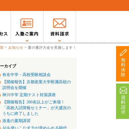
室
>
お知らせ
>
夏の書評大会を実施します！
無
料
ーカイブ
体
験
有名中学・高校受験相談会
【開催報告】京都産業大学附属高校の
説明会を開催
神川中学 定期テスト対策講座
資
【開催報告】200名以上がご来場！
料
請
「高校入試情報セミナー」が大盛況の
求
うちに終了しました
洛進の夏期講習
AIを使いこなす力が求められる時代