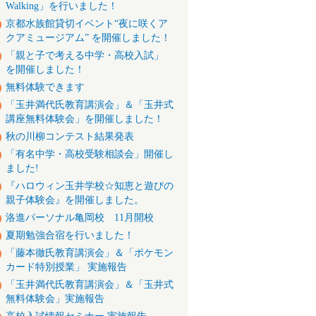
Walking」を行いました！
京都水族館貸切イベント“夜に咲くア
クアミュージアム” を開催しました！
「親と子で考える中学・高校入試」
を開催しました！
無料体験できます
「玉井満代氏教育講演会」＆「玉井式
講座無料体験会」を開催しました！
秋の川柳コンテスト結果発表
「有名中学・高校受験相談会」開催し
ました!
『ハロウィン玉井学校☆知恵と遊びの
親子体験会』を開催しました。
洛進パーソナル亀岡校 11月開校
夏期勉強合宿を行いました！
「藤本徹氏教育講演会」＆「ポケモン
カード特別授業」 実施報告
「玉井満代氏教育講演会」＆「玉井式
無料体験会」実施報告