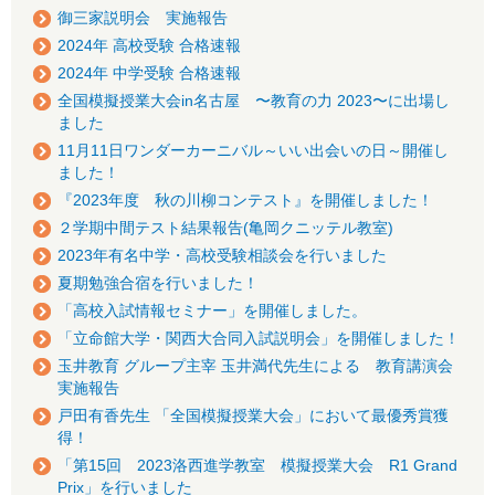
御三家説明会 実施報告
2024年 高校受験 合格速報
2024年 中学受験 合格速報
全国模擬授業大会in名古屋 〜教育の力 2023〜に出場し
ました
11月11日ワンダーカーニバル～いい出会いの日～開催し
ました！
『2023年度 秋の川柳コンテスト』を開催しました！
２学期中間テスト結果報告(亀岡クニッテル教室)
2023年有名中学・高校受験相談会を行いました
夏期勉強合宿を行いました！
「高校入試情報セミナー」を開催しました。
「立命館大学・関西大合同入試説明会」を開催しました！
玉井教育 グループ主宰 玉井満代先生による 教育講演会
実施報告
戸田有香先生 「全国模擬授業大会」において最優秀賞獲
得！
「第15回 2023洛西進学教室 模擬授業大会 R1 Grand
Prix」を行いました