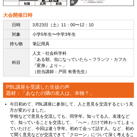
大会開催日時
日時
3月23日（土）11：00〜12：10
対象
小学5年生〜中学3年生
持ち物
筆記用具
人文・社会科学科
「ある朝、虫になっていたら～フランツ・カフカ
科目
『変身』より～」
（担当講師：戸田 有香先生）
PBL講座を受講した生徒の声
題材：「あなたの隣の友人は、本物？」
今日初めて、PBL講座に参加して、人と意見を交流するという見
方が変わりました。
学校などで意見を交流しても、同学年。知ってる人。友達など
で、知っていることを交流して、「へー」だけで終わってしまっ
ていたけど、今回は違う学年。初めて会って話す人。など、初め
て聞く意見などが交流できて「クローン」について深く考えるこ