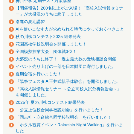
神川中学 定期テスト対策講座
【開催報告】200名以上がご来場！「高校入試情報セミナ
ー」が大盛況のうちに終了しました
洛進の夏期講習
AIを使いこなす力が求められる時代にやっておくべきこと
秋の川柳コンテスト2025 結果発表
花園高校学校説明会を開催しました！
全国模擬授業大会 団体戦3位！
大盛況のうちに終了！ 過去最大数の受験相談会開催
イベント売り上げの一部を日本財団に寄付しました。
夏期合宿を行いました！
『陽祭フェスタ☀玉井式親子体験会』を開催しました。
『高校入試情報セミナー ～公立高校入試分析報告会～』
を開催しました。
2025年 夏の川柳コンテスト結果発表
「公立上位校合同学校説明会」を行いました！
「同志社・立命館合同学校説明会」を行いました！
「ホタル観賞イベントRakushin Night Walking」を行いま
した！