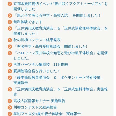
京都水族館貸切イベント“夜に咲くアクアミュージアム” を
開催しました！
「親と子で考える中学・高校入試」 を開催しました！
無料体験できます
「玉井満代氏教育講演会」＆「玉井式講座無料体験会」を
開催しました！
秋の川柳コンテスト結果発表
「有名中学・高校受験相談会」開催しました!
『ハロウィン玉井学校☆知恵と遊びの親子体験会』を開催
しました。
洛進パーソナル亀岡校 11月開校
夏期勉強合宿を行いました！
「藤本徹氏教育講演会」＆「ポケモンカード特別授業」
実施報告
「玉井満代氏教育講演会」＆「玉井式無料体験会」実施報
告
高校入試情報セミナー 実施報告
川柳コンテストの結果報告
星彩フェスタ⭐︎夏の親子体験会 実施報告