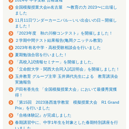
全国模擬授業大会in名古屋 〜教育の力 2023〜に出場し
ました
11月11日ワンダーカーニバル～いい出会いの日～開催し
ました！
『2023年度 秋の川柳コンテスト』を開催しました！
２学期中間テスト結果報告(亀岡クニッテル教室)
2023年有名中学・高校受験相談会を行いました
夏期勉強合宿を行いました！
「高校入試情報セミナー」を開催しました。
「立命館大学・関西大合同入試説明会」を開催しました！
玉井教育 グループ主宰 玉井満代先生による 教育講演会
実施報告
戸田有香先生 「全国模擬授業大会」において最優秀賞獲
得！
「第15回 2023洛西進学教室 模擬授業大会 R1 Grand
Prix」を行いました
『合格体験記』が完成しました
春期講習中に、中学1年生を対象とした春期特別講座を行
いました