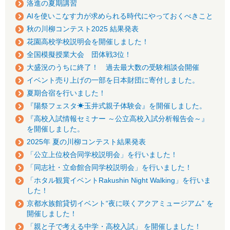
洛進の夏期講習
AIを使いこなす力が求められる時代にやっておくべきこと
秋の川柳コンテスト2025 結果発表
花園高校学校説明会を開催しました！
全国模擬授業大会 団体戦3位！
大盛況のうちに終了！ 過去最大数の受験相談会開催
イベント売り上げの一部を日本財団に寄付しました。
夏期合宿を行いました！
『陽祭フェスタ☀玉井式親子体験会』を開催しました。
『高校入試情報セミナー ～公立高校入試分析報告会～』
を開催しました。
2025年 夏の川柳コンテスト結果発表
「公立上位校合同学校説明会」を行いました！
「同志社・立命館合同学校説明会」を行いました！
「ホタル観賞イベントRakushin Night Walking」を行いま
した！
京都水族館貸切イベント“夜に咲くアクアミュージアム” を
開催しました！
「親と子で考える中学・高校入試」 を開催しました！