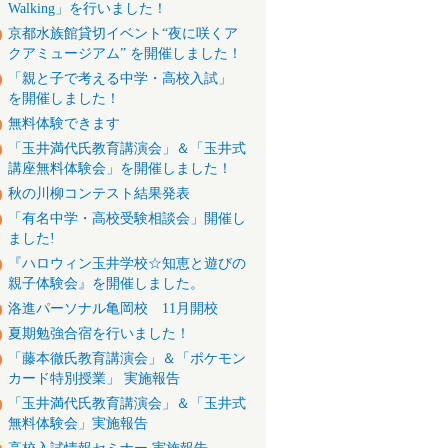
Walking」を行いました！
京都水族館貸切イベント“夜に咲くア
クアミュージアム” を開催しました！
「親と子で考える中学・高校入試」
を開催しました！
無料体験できます
「玉井満代氏教育講演会」＆「玉井式
講座無料体験会」を開催しました！
秋の川柳コンテスト結果発表
「有名中学・高校受験相談会」開催し
ました!
『ハロウィン玉井学校☆知恵と遊びの
親子体験会』を開催しました。
洛進パーソナル亀岡校 11月開校
夏期勉強合宿を行いました！
「藤本徹氏教育講演会」＆「ポケモン
カード特別授業」 実施報告
「玉井満代氏教育講演会」＆「玉井式
無料体験会」実施報告