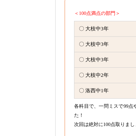
＜100点満点の部門＞
〇 大枝中3年
〇 大枝中3年
〇 大枝中3年
〇 大枝中2年
〇 洛西中1年
各科目で、一問ミスで99点
た！
次回は絶対に100点取りま