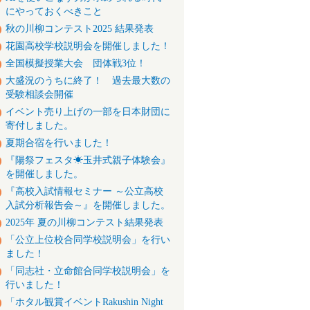
にやっておくべきこと
秋の川柳コンテスト2025 結果発表
花園高校学校説明会を開催しました！
全国模擬授業大会 団体戦3位！
大盛況のうちに終了！ 過去最大数の
受験相談会開催
イベント売り上げの一部を日本財団に
寄付しました。
夏期合宿を行いました！
『陽祭フェスタ☀玉井式親子体験会』
を開催しました。
『高校入試情報セミナー ～公立高校
入試分析報告会～』を開催しました。
2025年 夏の川柳コンテスト結果発表
「公立上位校合同学校説明会」を行い
ました！
「同志社・立命館合同学校説明会」を
行いました！
「ホタル観賞イベントRakushin Night