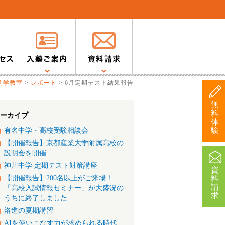
進学教室
>
レポート
>
6月定期テスト結果報告
無
料
ーカイブ
体
験
有名中学・高校受験相談会
【開催報告】京都産業大学附属高校の
説明会を開催
神川中学 定期テスト対策講座
資
【開催報告】200名以上がご来場！
料
請
「高校入試情報セミナー」が大盛況の
求
うちに終了しました
洛進の夏期講習
AIを使いこなす力が求められる時代