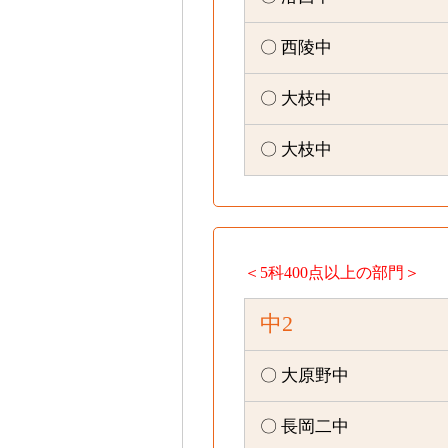
〇 西陵中
〇 大枝中
〇 大枝中
＜5科400点以上の部門＞
中2
〇 大原野中
〇 長岡二中