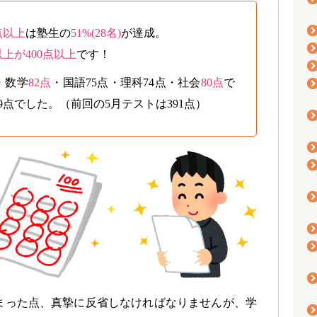
点以上
は塾生の
51%(28名)
が達成。
上が400点以上
です！
・数学
82点
・国語75点・理科74点・社会
80点
で
9点でした。（前回の5月テストは391点）
った点、真摯に反省しなければなりませんが、学