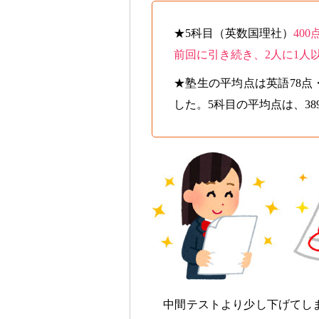
★5科目（英数国理社）
400
前回に引き続き、2人に1人以
★塾生の平均点は英語78点
した。5科目の平均点は、38
中間テストより少し下げてしま