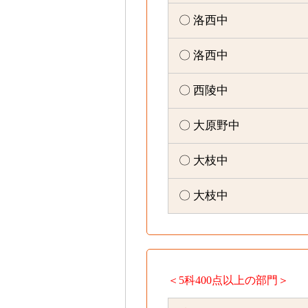
〇 洛西中
〇 洛西中
〇 西陵中
〇 大原野中
〇 大枝中
〇 大枝中
＜5科400点以上の部門＞