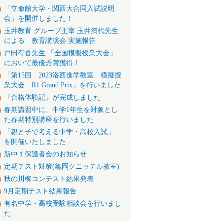
「立命館大学・関西大合同入試説明
会」を開催しました！
玉井教育 グループ主宰 玉井満代先生
による 教育講演会 実施報告
戸田有香先生 「全国模擬授業大会」
において最優秀賞獲得！
「第15回 2023洛西進学教室 模擬授
業大会 R1 Grand Prix」を行いました
『合格体験記』が完成しました
春期講習中に、中学1年生を対象とし
た春期特別講座を行いました
「親と子で考える中学・高校入試」
を開催いたしました
新中１保護者会のお知らせ
定期テスト対策(亀岡クニッテル教室)
秋の川柳コンテスト結果発表
9月定期テスト結果報告
有名中学・高校受験相談会を行いまし
た