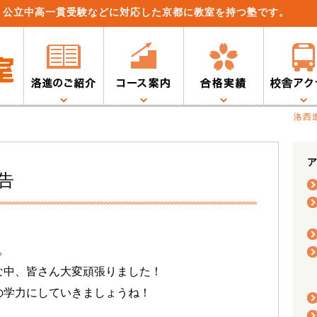
、公立中高一貫受験などに対応した京都に教室を持つ塾です。
洛西
ア
告
。
な中、皆さん大変頑張りました！
の学力にしていきましょうね！