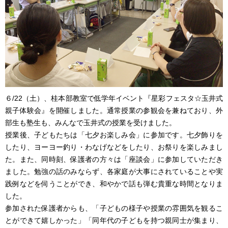
６/22（土）、桂本部教室で低学年イベント『星彩フェスタ☆玉井式
親子体験会』を開催しました。通常授業の参観会を兼ねており、外
部生も塾生も、みんなで玉井式の授業を受けました。
授業後、子どもたちは「七夕お楽しみ会」に参加です。七夕飾りを
したり、ヨーヨー釣り・わなげなどをしたり、お祭りを楽しみまし
た。また、同時刻、保護者の方々は「座談会」に参加していただき
ました。勉強の話のみならず、各家庭が大事にされていることや実
践例などを伺うことができ、和やかで話も弾む貴重な時間となりま
した。
参加された保護者からも、「子どもの様子や授業の雰囲気を観るこ
とができて嬉しかった」「同年代の子どもを持つ親同士が集まり、