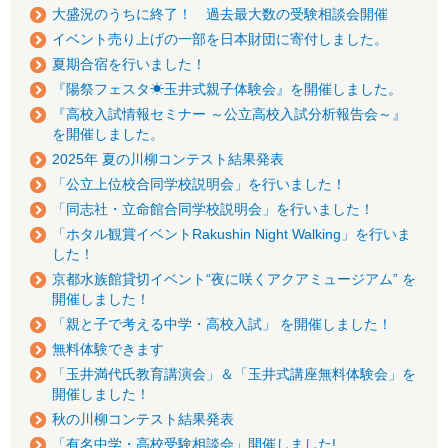
大盛況のうちに終了！ 過去最大数の受験相談会開催
イベント売り上げの一部を日本財団に寄付しました。
夏期合宿を行いました！
『陽祭フェスタ☀玉井式親子体験会』を開催しました。
『高校入試情報セミナー ～公立高校入試分析報告会～』
を開催しました。
2025年 夏の川柳コンテスト結果発表
「公立上位校合同学校説明会」を行いました！
「同志社・立命館合同学校説明会」を行いました！
「ホタル観賞イベントRakushin Night Walking」を行いま
した！
京都水族館貸切イベント“夜に咲くアクアミュージアム” を
開催しました！
「親と子で考える中学・高校入試」 を開催しました！
無料体験できます
「玉井満代氏教育講演会」＆「玉井式講座無料体験会」を
開催しました！
秋の川柳コンテスト結果発表
「有名中学・高校受験相談会」開催しました!