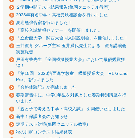
２学期中間テスト結果報告(亀岡クニッテル教室)
2023年有名中学・高校受験相談会を行いました
夏期勉強合宿を行いました！
「高校入試情報セミナー」を開催しました。
「立命館大学・関西大合同入試説明会」を開催しました！
玉井教育 グループ主宰 玉井満代先生による 教育講演会
実施報告
戸田有香先生 「全国模擬授業大会」において最優秀賞獲
得！
「第15回 2023洛西進学教室 模擬授業大会 R1 Grand
Prix」を行いました
『合格体験記』が完成しました
春期講習中に、中学1年生を対象とした春期特別講座を行
いました
「親と子で考える中学・高校入試」 を開催いたしました
新中１保護者会のお知らせ
定期テスト対策(亀岡クニッテル教室)
秋の川柳コンテスト結果発表