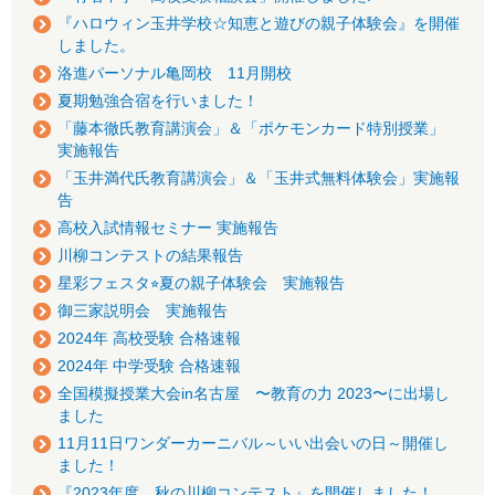
『ハロウィン玉井学校☆知恵と遊びの親子体験会』を開催
しました。
洛進パーソナル亀岡校 11月開校
夏期勉強合宿を行いました！
「藤本徹氏教育講演会」＆「ポケモンカード特別授業」
実施報告
「玉井満代氏教育講演会」＆「玉井式無料体験会」実施報
告
高校入試情報セミナー 実施報告
川柳コンテストの結果報告
星彩フェスタ⭐︎夏の親子体験会 実施報告
御三家説明会 実施報告
2024年 高校受験 合格速報
2024年 中学受験 合格速報
全国模擬授業大会in名古屋 〜教育の力 2023〜に出場し
ました
11月11日ワンダーカーニバル～いい出会いの日～開催し
ました！
『2023年度 秋の川柳コンテスト』を開催しました！