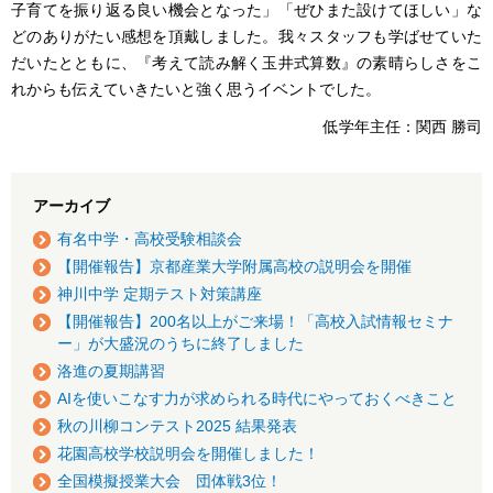
子育てを振り返る良い機会となった」「ぜひまた設けてほしい」な
どのありがたい感想を頂戴しました。我々スタッフも学ばせていた
だいたとともに、『考えて読み解く玉井式算数』の素晴らしさをこ
れからも伝えていきたいと強く思うイベントでした。
低学年主任：関西 勝司
アーカイブ
有名中学・高校受験相談会
【開催報告】京都産業大学附属高校の説明会を開催
神川中学 定期テスト対策講座
【開催報告】200名以上がご来場！「高校入試情報セミナ
ー」が大盛況のうちに終了しました
洛進の夏期講習
AIを使いこなす力が求められる時代にやっておくべきこと
秋の川柳コンテスト2025 結果発表
花園高校学校説明会を開催しました！
全国模擬授業大会 団体戦3位！