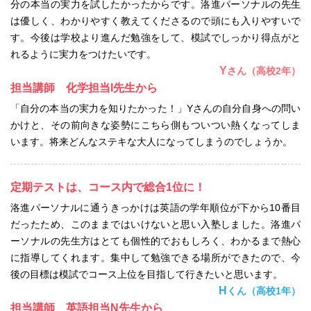
分の本当の実力を試したかったからです。洛進パーソナルの先生
は優しく、わかりやすく教えてくださるので頭にも入りやすいで
す。今後は学校より進んだ勉強をして、模試でしっかり得点がと
れるように実力をつけたいです。
Y
さん（高校2年）
担当講師 化学担当I先生から
「自分の本当の実力を知りたかった！」Yさんの自分自身への問い
かけと、その前向きな姿勢にこちら側もついつい熱くなってしま
います。将来どんなステキな大人になってしまうのでしょうか。
定期テストは、コース内で総合1位に！
洛進パーソナルに通うきっかけは英語の学年順位が下から10番目
だったため、このままではいけないと思い入塾しました。洛進パ
ーソナルの先生方はとても個性的でおもしろく、わかるまで熱心
に指導してくれます。集中して勉強できる場所ができたので、今
後の目標は模試でコース上位を目指して行きたいと思います。
H
くん（高校1年）
担当講師 英語担当N先生から