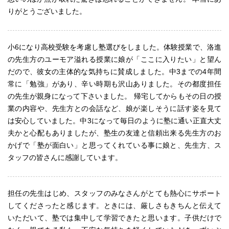
りがとうございました。
小6になり高校受験を考慮し塾選びをしました。体験授業で、洛進
の先生方のユーモア溢れる授業に娘が「ここに入りたい」と望ん
だので、彼女の主体的な気持ちに賛成しました。中3までの4年間
常に「勉強」があり、辛い時期も沢山ありました。その都度担任
の先生が親身になって下さいました。 帰宅してからもその日の授
業の内容や、先生方との会話など、娘が楽しそうに話す姿を見て
は安心していました。中3になって毎日のように塾に通い正直大丈
夫かと心配もありましたが、塾生の友達と信頼出来る先生方のお
かげで「塾が面白い」と思ってくれている事に娘と、先生方、ス
タッフの皆さんに感謝しています。
担任の先生はじめ、スタッフのみなさんがとても熱心にサポート
してくださったと感じます。ときには、厳しさもきちんと伝えて
いただいて、塾では集中して学習できたと思います。子供だけで