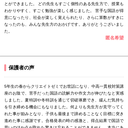
とができました。 どの先生もすごく個性のある先生方で、授業も
わかりやすく、すごく勉強が楽しく感じました。 苦手な国語が得
意になったり、社会が楽しく覚えられたり、さらに算数がすきに
なったのも、みんな先生方のおかげです。ありがとうございまし
た。
匿名希望
保護者の声
5年生の春からクリエイトゼミでお世話になり、中高一貫校対策講
座のお陰で、苦手だった国語の読解力や作文力が伸びたなと実感
しました。夏特訓や冬特訓を通じて切磋琢磨でき、緩んだ気持ち
を引き締める機会にもなりました。何よりも先生方が見守ってく
れた事が励みとなり、子供も最後まで諦めることなく目標に突き
進めた事に感謝です。合格発表の時の感激と、得点結果で国語で
思いのほか点が取れた驚きは忘れることができません。 本当にあ