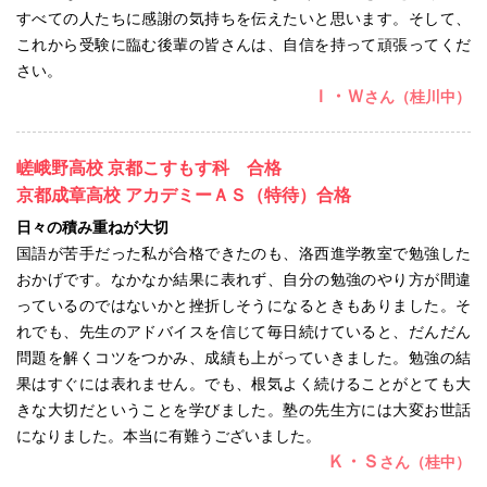
すべての人たちに感謝の気持ちを伝えたいと思います。そして、
これから受験に臨む後輩の皆さんは、自信を持って頑張ってくだ
さい。
Ｉ・Ｗ
さん（桂川中）
嵯峨野高校 京都こすもす科 合格
京都成章高校 アカデミーＡＳ（特待）合格
日々の積み重ねが大切
国語が苦手だった私が合格できたのも、洛西進学教室で勉強した
おかげです。なかなか結果に表れず、自分の勉強のやり方が間違
っているのではないかと挫折しそうになるときもありました。そ
れでも、先生のアドバイスを信じて毎日続けていると、だんだん
問題を解くコツをつかみ、成績も上がっていきました。勉強の結
果はすぐには表れません。でも、根気よく続けることがとても大
きな大切だということを学びました。塾の先生方には大変お世話
になりました。本当に有難うございました。
Ｋ・Ｓ
さん（桂中）