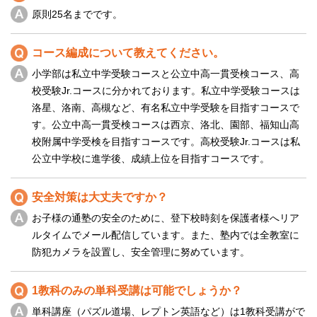
原則25名までです。
コース編成について教えてください。
小学部は私立中学受験コースと公立中高一貫受検コース、高
校受験Jr.コースに分かれております。私立中学受験コースは
洛星、洛南、高槻など、有名私立中学受験を目指すコースで
す。公立中高一貫受検コースは西京、洛北、園部、福知山高
校附属中学受検を目指すコースです。高校受験Jr.コースは私
公立中学校に進学後、成績上位を目指すコースです。
安全対策は大丈夫ですか？
お子様の通塾の安全のために、登下校時刻を保護者様へリア
ルタイムでメール配信しています。また、塾内では全教室に
防犯カメラを設置し、安全管理に努めています。
1教科のみの単科受講は可能でしょうか？
単科講座（パズル道場、レプトン英語など）は1教科受講がで