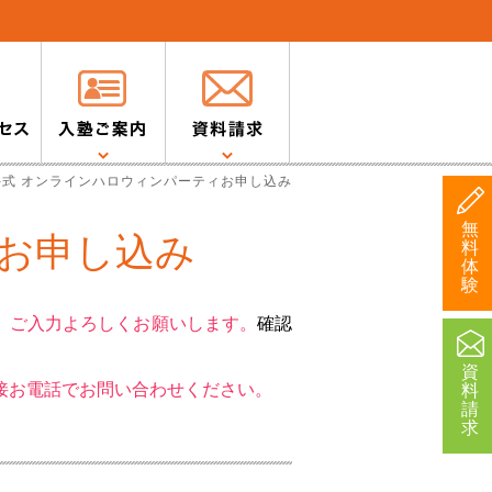
井式 オンラインハロウィンパーティお申し込み
無
ィお申し込み
料
体
験
。ご入力よろしくお願いします。
確認
資
0）まで直接お電話でお問い合わせください。
料
請
求