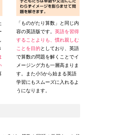
た
「ものがたり算数」と同じ内
ー
容の英語版です。
英語を習得
し
することよりも、慣れ親しむ
き
ことを目的
としており、英語
は
で算数の問題を解くことでイ
い
メージング力も一層高まりま
算
す。また小5から始まる英語
学習にもスムーズに入れるよ
うになります。