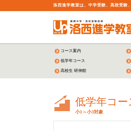
洛西進学教室は、中学受験、高校受験
コース案内
低学年コース
高校生 研伸館
低学年コー
小1～小3対象