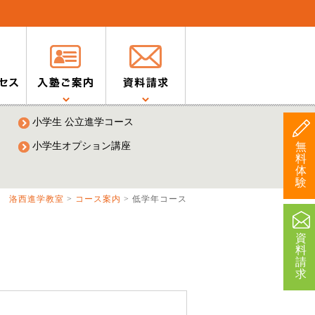
小学生 公立進学コース
小学生オプション講座
無
料
体
験
洛西進学教室
>
コース案内
>
低学年コース
資
料
請
求