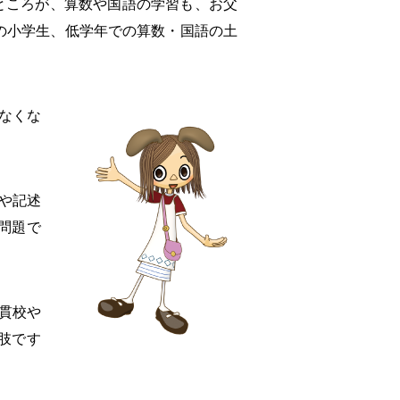
。ところが、算数や国語の学習も、お父
の小学生、低学年での算数・国語の土
なくな
や記述
問題で
貫校や
肢です